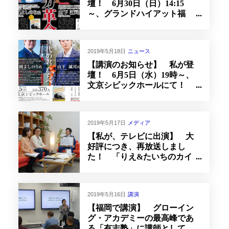
壇！ 6月30日（日）14:15
～、グランドハイアット福
岡！ 定員500名
2019年5月18日
ニュース
【講演のお知らせ】 私が登
壇！ 6月5日（水）19時～、
文京シビックホールにて！
定員370名様
2019年5月17日
メディア
【私が、テレビに出演】 大
好評につき、再放送しまし
た！ 「りえ&たいちのカイ
シャを伝えるテレビ」
2019年5月16日
講演
【福岡で講演】 グローイン
グ・アカデミーの最高峰であ
る「有志塾」に講師として、