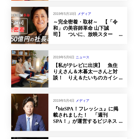
2019年5月10日
メディア
～完全密着・取材～ 【「令
和」の美容師革命 山下誠
司】 ついに、放映スター
ト！
2019年5月6日
ニュース
【私がテレビに出演】 魚住
りえさん＆木暮太一さんと対
談！ りえ＆たいちのカイシ
ャを伝えるテレビ！
2019年5月4日
メディア
『bizSPA！フレッシュ』に掲
載されました！ 「週刊
SPA！」が運営するビジネス
ニュースサイト